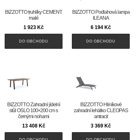
BIZZOTTO truhlíky CEMENT
BIZZOTTO Podlahová lampa
malé
ILEANA
1 923
Kč
6 194
Kč
DO OBCHODU
DO OBCHODU
BIZZOTTO Zahradní jídelní
BIZZOTTO Hliníkové
stůl OSLO 100×200 cm s
zahradní lehátko CLEOPAS
černými nohami
antracit
13 408
Kč
3 369
Kč
DO OBCHODU
DO OBCHODU