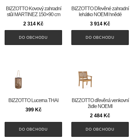
BIZZOTTO Kovový zahradní
BIZZOTTO Dřevěné zahradní
stůl MARTINEZ 150×90 cm
lehátko NOEMI hnědé
2 314
Kč
3 914
Kč
DO OBCHODU
DO OBCHODU
BIZZOTTO Lucerna THAI
BIZZOTTO dřevěná venkovní
židle NOEMI
399
Kč
2 484
Kč
DO OBCHODU
DO OBCHODU