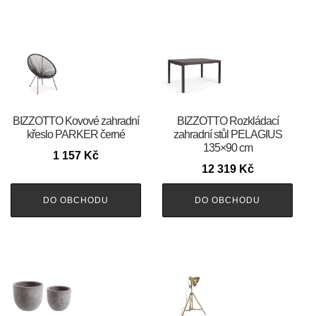
BIZZOTTO Kovové zahradní
BIZZOTTO Rozkládací
křeslo PARKER černé
zahradní stůl PELAGIUS
135×90 cm
1 157
Kč
12 319
Kč
DO OBCHODU
DO OBCHODU