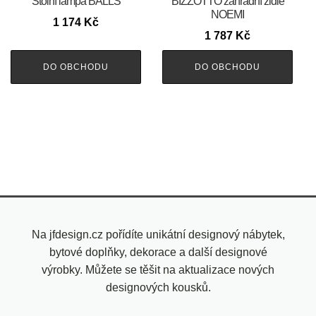
Stolní lampa BALLS
BIZZOTTO zahradní židle
NOEMI
1 174
Kč
1 787
Kč
DO OBCHODU
DO OBCHODU
Na jfdesign.cz pořídíte unikátní designový nábytek,
bytové doplňky, dekorace a další designové
výrobky. Můžete se těšit na aktualizace nových
designových kousků.