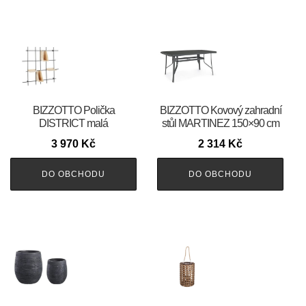
BIZZOTTO Polička
BIZZOTTO Kovový zahradní
DISTRICT malá
stůl MARTINEZ 150×90 cm
3 970
Kč
2 314
Kč
DO OBCHODU
DO OBCHODU