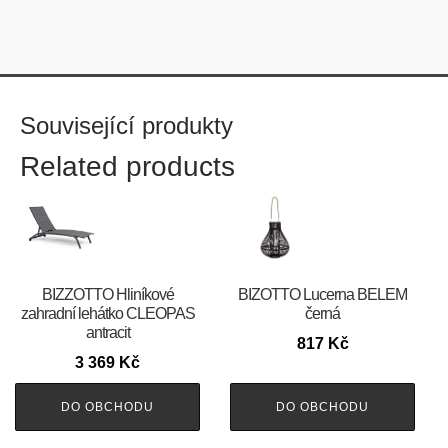
Související produkty
Related products
BIZZOTTO Hliníkové
BIZOTTO Lucerna BELEM
zahradní lehátko CLEOPAS
černá
antracit
817
Kč
3 369
Kč
DO OBCHODU
DO OBCHODU