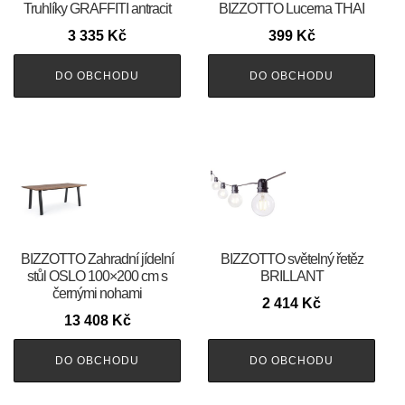
Truhlíky GRAFFITI antracit
BIZZOTTO Lucerna THAI
3 335
Kč
399
Kč
DO OBCHODU
DO OBCHODU
BIZZOTTO Zahradní jídelní
BIZZOTTO světelný řetěz
stůl OSLO 100×200 cm s
BRILLANT
černými nohami
2 414
Kč
13 408
Kč
DO OBCHODU
DO OBCHODU