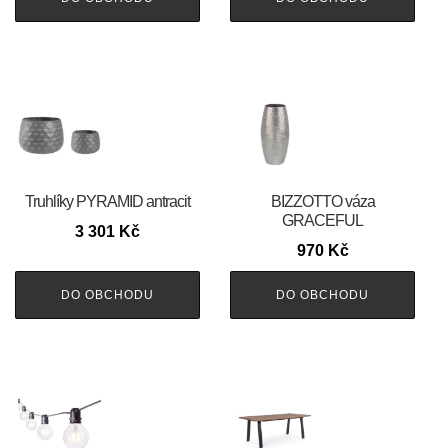
Truhlíky PYRAMID antracit
BIZZOTTO váza
GRACEFUL
3 301
Kč
970
Kč
DO OBCHODU
DO OBCHODU