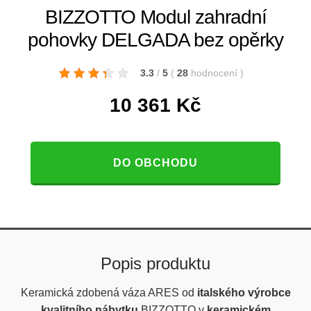
BIZZOTTO Modul zahradní
pohovky DELGADA bez opěrky
3.3
/
5
(
28
hodnocení
)
10 361
Kč
DO OBCHODU
Popis produktu
Keramická zdobená váza ARES od
italského výrobce
kvalitního nábytku
BIZZOTTO v
keramickém