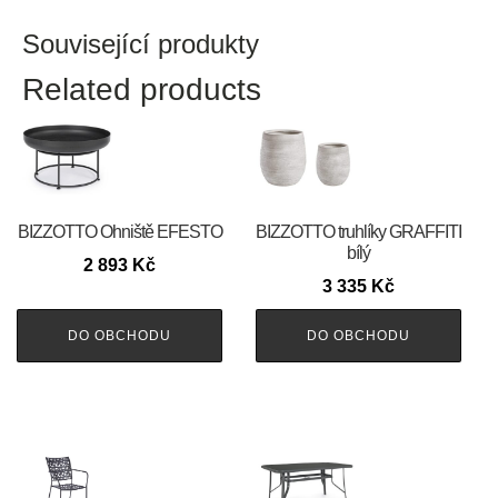
Související produkty
Related products
BIZZOTTO Ohniště EFESTO
BIZZOTTO truhlíky GRAFFITI
bílý
2 893
Kč
3 335
Kč
DO OBCHODU
DO OBCHODU