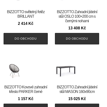
BIZZOTTO světelný řetěz
BIZZOTTO Zahradní jídelní
BRILLANT
stůl OSLO 100×200 cm s
černými nohami
2 414
Kč
13 408
Kč
DO OBCHODU
DO OBCHODU
BIZZOTTO Kovové zahradní
BIZZOTTO Zahradní jídelní
křeslo PARKER černé
stůl MASON 160x90cm
1 157
Kč
15 025
Kč