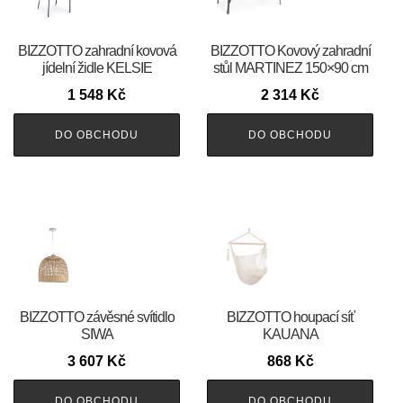
BIZZOTTO zahradní kovová
BIZZOTTO Kovový zahradní
jídelní židle KELSIE
stůl MARTINEZ 150×90 cm
1 548
Kč
2 314
Kč
DO OBCHODU
DO OBCHODU
BIZZOTTO závěsné svítidlo
BIZZOTTO houpací síť
SIWA
KAUANA
3 607
Kč
868
Kč
DO OBCHODU
DO OBCHODU