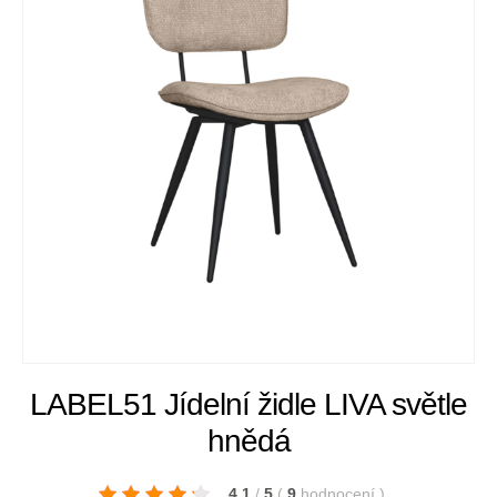
LABEL51 Jídelní židle LIVA světle
hnědá
4.1
/
5
(
9
hodnocení
)