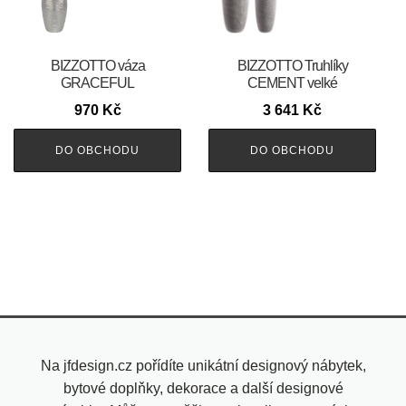
BIZZOTTO váza
BIZZOTTO Truhlíky
GRACEFUL
CEMENT velké
970
Kč
3 641
Kč
DO OBCHODU
DO OBCHODU
Na jfdesign.cz pořídíte unikátní designový nábytek,
bytové doplňky, dekorace a další designové