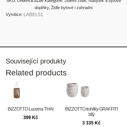
SKU:
ce6ef43ca1be
Kategorie:
Jídelní židle
,
Nábytek a bytové
doplňky
,
Židle bytové i zahradní
Výrobce:
LABEL51
Související produkty
Related products
BIZZOTTO Lucerna THAI
BIZZOTTO truhlíky GRAFFITI
bílý
399
Kč
3 335
Kč