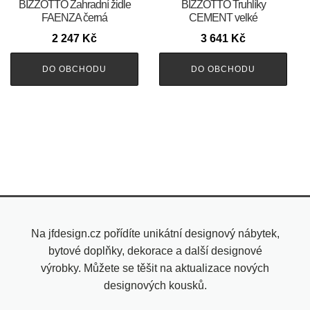
BIZZOTTO Zahradní židle
BIZZOTTO Truhlíky
FAENZA černá
CEMENT velké
2 247
Kč
3 641
Kč
DO OBCHODU
DO OBCHODU
Na jfdesign.cz pořídíte unikátní designový nábytek,
bytové doplňky, dekorace a další designové
výrobky. Můžete se těšit na aktualizace nových
designových kousků.