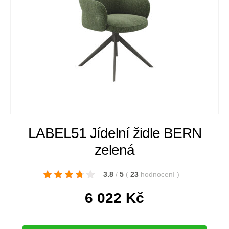
LABEL51 Jídelní židle BERN
zelená
3.8
/
5
(
23
hodnocení
)
6 022
Kč