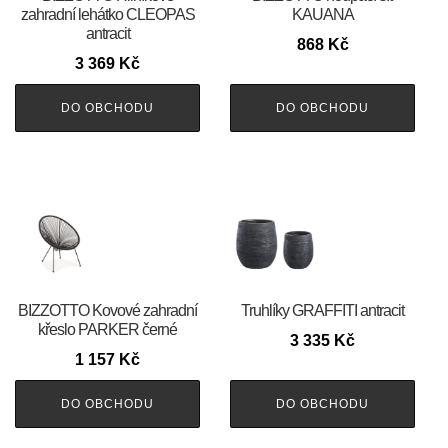
zahradní lehátko CLEOPAS
KAUANA
antracit
868
Kč
3 369
Kč
DO OBCHODU
DO OBCHODU
BIZZOTTO Kovové zahradní
Truhlíky GRAFFITI antracit
křeslo PARKER černé
3 335
Kč
1 157
Kč
DO OBCHODU
DO OBCHODU