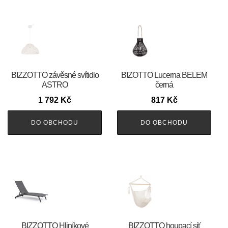
BIZZOTTO závěsné svítidlo
BIZOTTO Lucerna BELEM
ASTRO
černá
1 792
Kč
817
Kč
DO OBCHODU
DO OBCHODU
BIZZOTTO Hliníkové
BIZZOTTO houpací síť