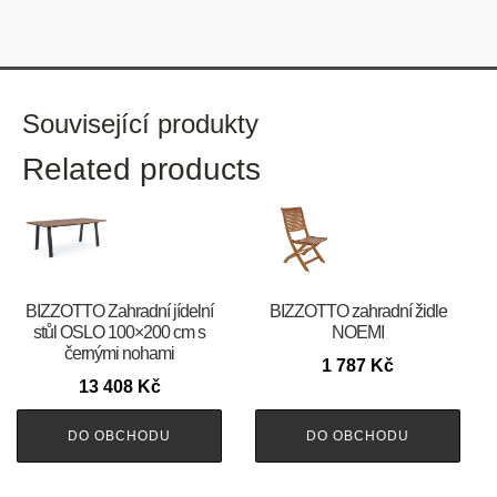
Související produkty
Related products
BIZZOTTO Zahradní jídelní
BIZZOTTO zahradní židle
stůl OSLO 100×200 cm s
NOEMI
černými nohami
1 787
Kč
13 408
Kč
DO OBCHODU
DO OBCHODU