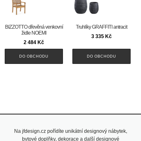
BIZZOTTO dřevěná venkovní
Truhlíky GRAFFITI antracit
židle NOEMI
3 335
Kč
2 484
Kč
DO OBCHODU
DO OBCHODU
Na jfdesign.cz pořídíte unikátní designový nábytek,
bytové doplňky, dekorace a další designové