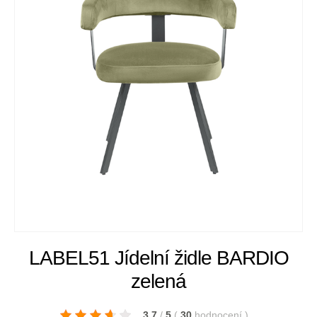
LABEL51 Jídelní židle BARDIO
zelená
3.7
/
5
(
30
hodnocení
)