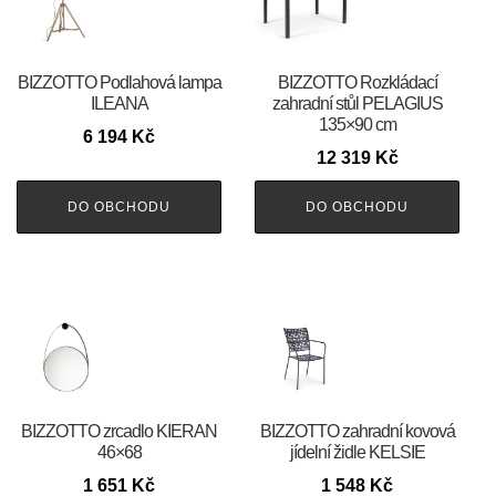
BIZZOTTO Podlahová lampa
BIZZOTTO Rozkládací
ILEANA
zahradní stůl PELAGIUS
135×90 cm
6 194
Kč
12 319
Kč
DO OBCHODU
DO OBCHODU
BIZZOTTO zrcadlo KIERAN
BIZZOTTO zahradní kovová
46×68
jídelní židle KELSIE
1 651
Kč
1 548
Kč