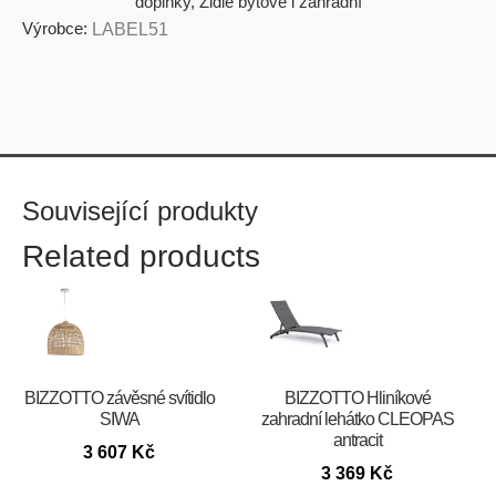
doplňky
,
Židle bytové i zahradní
Výrobce:
LABEL51
Související produkty
Related products
BIZZOTTO závěsné svítidlo
BIZZOTTO Hliníkové
SIWA
zahradní lehátko CLEOPAS
antracit
3 607
Kč
3 369
Kč