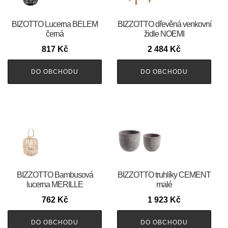
BIZOTTO Lucerna BELEM
BIZZOTTO dřevěná venkovní
černá
židle NOEMI
817
Kč
2 484
Kč
DO OBCHODU
DO OBCHODU
BIZZOTTO Bambusová
BIZZOTTO truhlíky CEMENT
lucerna MERILLE
malé
762
Kč
1 923
Kč
DO OBCHODU
DO OBCHODU