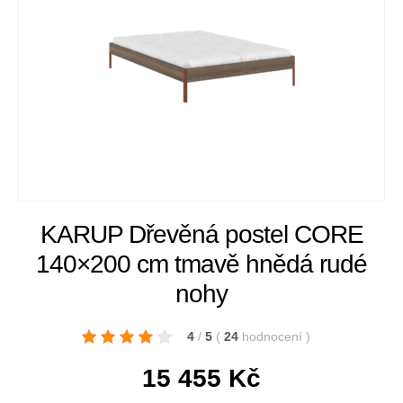
KARUP Dřevěná postel CORE
140×200 cm tmavě hnědá rudé
nohy
4
/
5
(
24
hodnocení
)
15 455
Kč