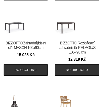
BIZZOTTO Zahradní jídelní
BIZZOTTO Rozkládací
stůl MASON 160x90cm
zahradní stůl PELAGIUS
135×90 cm
15 025
Kč
12 319
Kč
DO OBCHODU
DO OBCHODU