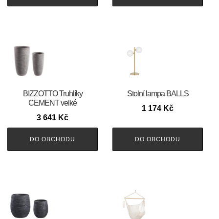
BIZZOTTO Truhlíky
Stolní lampa BALLS
CEMENT velké
1 174
Kč
3 641
Kč
DO OBCHODU
DO OBCHODU