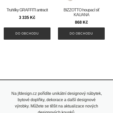
Truhlíky GRAFFITI antracit
BIZZOTTO houpací síť
KAUANA
3 335
Kč
868
Kč
DO OBCHODU
DO OBCHODU
Na jfdesign.cz pořídíte unikátní designový nábytek,
bytové doplňky, dekorace a další designové
výrobky. Můžete se těšit na aktualizace nových
designových kousků.