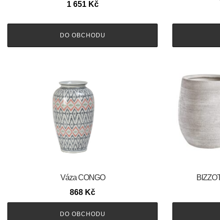
1 651
Kč
DO OBCHODU
Váza CONGO
BIZZOTT
868
Kč
DO OBCHODU