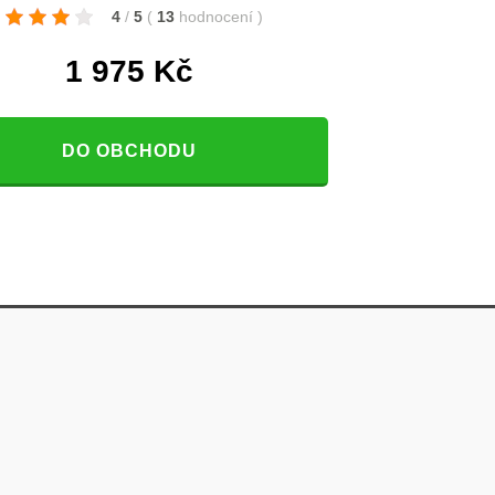
4
/
5
(
13
hodnocení
)
1 975
Kč
DO OBCHODU