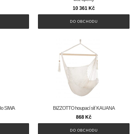
10 361
Kč
DO OBCHODU
dlo SIWA
BIZZOTTO houpací síť KAUANA
868
Kč
DO OBCHODU