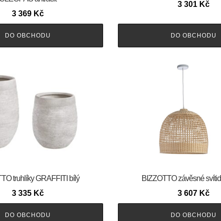
3 301
Kč
3 369
Kč
DO OBCHODU
DO OBCHODU
O truhlíky GRAFFITI bílý
BIZZOTTO závěsné svíti
3 335
Kč
3 607
Kč
DO OBCHODU
DO OBCHODU