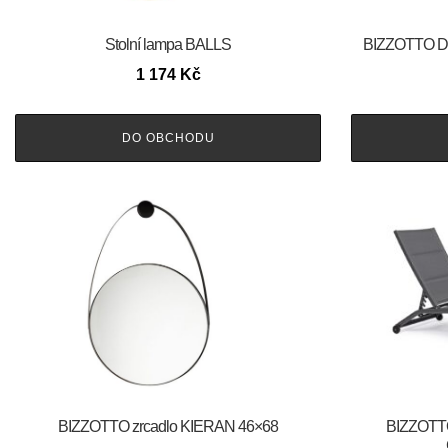
Stolní lampa BALLS
BIZZOTTO Dř
1 174
Kč
DO OBCHODU
BIZZOTTO zrcadlo KIERAN 46×68
BIZZOTTO 