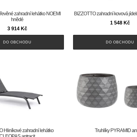
evěné zahradní lehátko NOEMI
BIZZOTTO zahradní kovová jídel
hnědé
1 548
Kč
3 914
Kč
DO OBCHODU
DO OBCHODU
Hliníkové zahradní lehátko
Truhlíky PYRAMID ant
CLEOPAS antracit