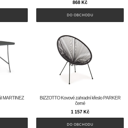
868
Kč
DO OBCHODU
tůl MARTINEZ
BIZZOTTO Kovové zahradní křeslo PARKER
černé
1 157
Kč
DO OBCHODU