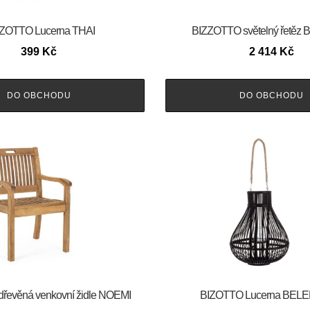
ZOTTO Lucerna THAI
BIZZOTTO světelný řetěz
399
Kč
2 414
Kč
DO OBCHODU
DO OBCHODU
řevěná venkovní židle NOEMI
BIZOTTO Lucerna BELE