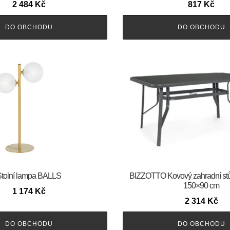
2 484
Kč
817
Kč
DO OBCHODU
DO OBCHODU
tolní lampa BALLS
BIZZOTTO Kovový zahradní s
150×90 cm
1 174
Kč
2 314
Kč
DO OBCHODU
DO OBCHODU