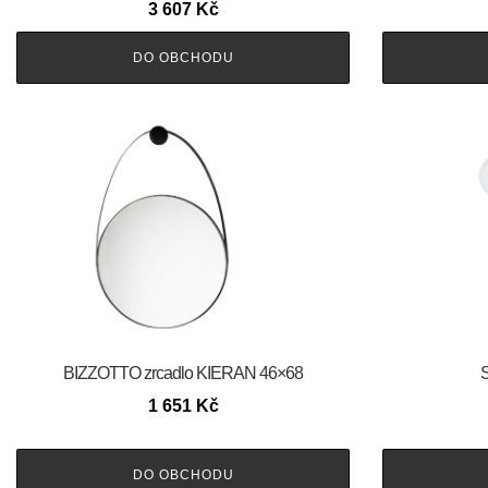
3 607
Kč
DO OBCHODU
BIZZOTTO zrcadlo KIERAN 46×68
S
1 651
Kč
DO OBCHODU