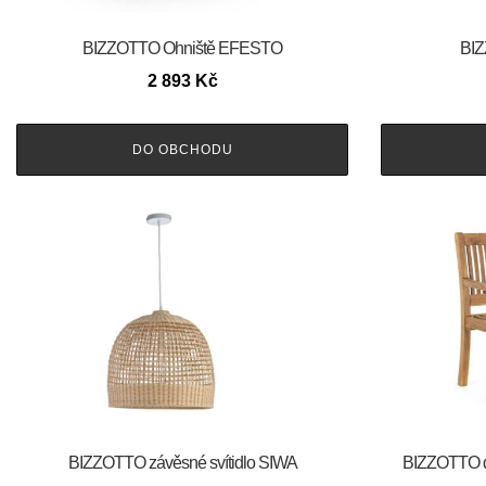
BIZZOTTO Ohniště EFESTO
BIZ
2 893
Kč
DO OBCHODU
BIZZOTTO závěsné svítidlo SIWA
BIZZOTTO d