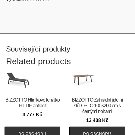
Související produkty
Related products
BIZZOTTO Hliníkové lehátko
BIZZOTTO Zahradní jídelní
HILDE antracit
stůl OSLO 100×200 cm s
černými nohami
3 777
Kč
13 408
Kč
DO OBCHODU
DO OBCHODU