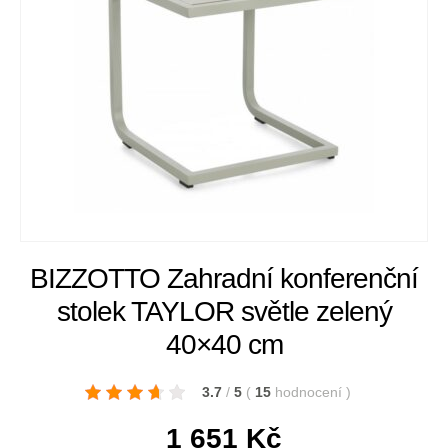
BIZZOTTO Zahradní konferenční
stolek TAYLOR světle zelený
40×40 cm
3.7
/
5
(
15
hodnocení
)
1 651
Kč