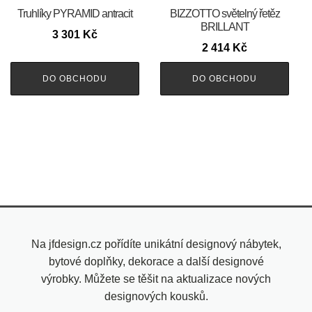
Truhlíky PYRAMID antracit
BIZZOTTO světelný řetěz
BRILLANT
3 301
Kč
2 414
Kč
DO OBCHODU
DO OBCHODU
Na jfdesign.cz pořídíte unikátní designový nábytek,
bytové doplňky, dekorace a další designové
výrobky. Můžete se těšit na aktualizace nových
designových kousků.