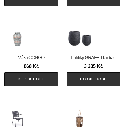
Váza CONGO
Truhlíky GRAFFITI antracit
868
Kč
3 335
Kč
DO OBCHODU
DO OBCHODU