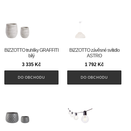
BIZZOTTO truhlíky GRAFFITI
BIZZOTTO závěsné svítidlo
bílý
ASTRO
3 335
Kč
1 792
Kč
DO OBCHODU
DO OBCHODU