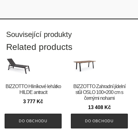
Související produkty
Related products
BIZZOTTO Hliníkové lehátko
BIZZOTTO Zahradní jídelní
HILDE antracit
stůl OSLO 100×200 cm s
černými nohami
3 777
Kč
13 408
Kč
DO OBCHODU
DO OBCHODU