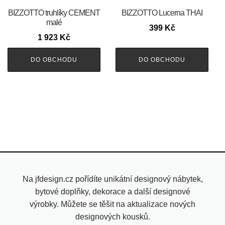
BIZZOTTO truhlíky CEMENT
BIZZOTTO Lucerna THAI
malé
399
Kč
1 923
Kč
DO OBCHODU
DO OBCHODU
Na jfdesign.cz pořídíte unikátní designový nábytek,
bytové doplňky, dekorace a další designové
výrobky. Můžete se těšit na aktualizace nových
designových kousků.