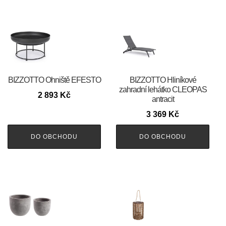
BIZZOTTO Ohniště EFESTO
BIZZOTTO Hliníkové
zahradní lehátko CLEOPAS
2 893
Kč
antracit
3 369
Kč
DO OBCHODU
DO OBCHODU