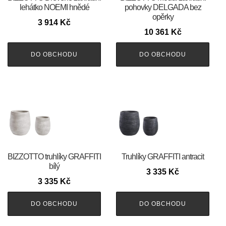
lehátko NOEMI hnědé
pohovky DELGADA bez
opěrky
3 914
Kč
10 361
Kč
DO OBCHODU
DO OBCHODU
BIZZOTTO truhlíky GRAFFITI
Truhlíky GRAFFITI antracit
bílý
3 335
Kč
3 335
Kč
DO OBCHODU
DO OBCHODU