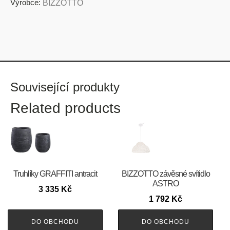
Výrobce:
BIZZOTTO
Související produkty
Related products
Truhlíky GRAFFITI antracit
BIZZOTTO závěsné svítidlo
ASTRO
3 335
Kč
1 792
Kč
DO OBCHODU
DO OBCHODU