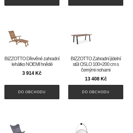
BIZZOTTO Dřevěné zahradní
BIZZOTTO Zahradní jídelní
lehátko NOEMI hnědé
stůl OSLO 100×200 cm s
černými nohami
3 914
Kč
13 408
Kč
DO OBCHODU
DO OBCHODU