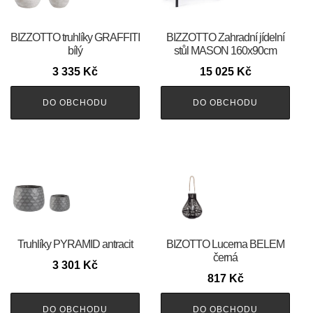
BIZZOTTO truhlíky GRAFFITI
BIZZOTTO Zahradní jídelní
bílý
stůl MASON 160x90cm
3 335
Kč
15 025
Kč
DO OBCHODU
DO OBCHODU
Truhlíky PYRAMID antracit
BIZOTTO Lucerna BELEM
černá
3 301
Kč
817
Kč
DO OBCHODU
DO OBCHODU