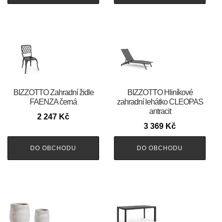
BIZZOTTO Zahradní židle
BIZZOTTO Hliníkové
FAENZA černá
zahradní lehátko CLEOPAS
antracit
2 247
Kč
3 369
Kč
DO OBCHODU
DO OBCHODU