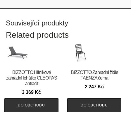
Související produkty
Related products
BIZZOTTO Hliníkové
BIZZOTTO Zahradní židle
zahradní lehátko CLEOPAS
FAENZA černá
antracit
2 247
Kč
3 369
Kč
DO OBCHODU
DO OBCHODU