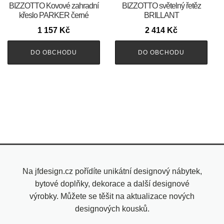
BIZZOTTO Kovové zahradní
BIZZOTTO světelný řetěz
křeslo PARKER černé
BRILLANT
1 157
Kč
2 414
Kč
DO OBCHODU
DO OBCHODU
Na jfdesign.cz pořídíte unikátní designový nábytek,
bytové doplňky, dekorace a další designové
výrobky. Můžete se těšit na aktualizace nových
designových kousků.