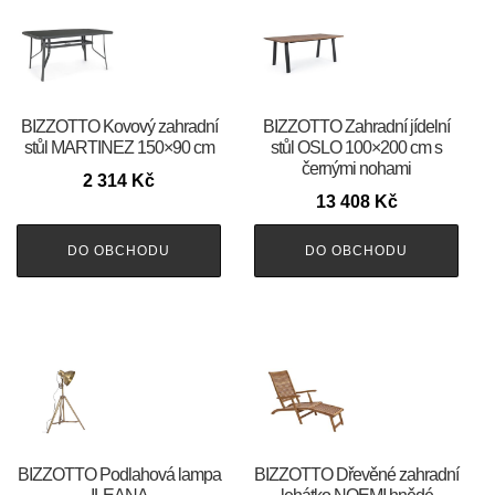
BIZZOTTO Kovový zahradní
BIZZOTTO Zahradní jídelní
stůl MARTINEZ 150×90 cm
stůl OSLO 100×200 cm s
černými nohami
2 314
Kč
13 408
Kč
DO OBCHODU
DO OBCHODU
BIZZOTTO Podlahová lampa
BIZZOTTO Dřevěné zahradní