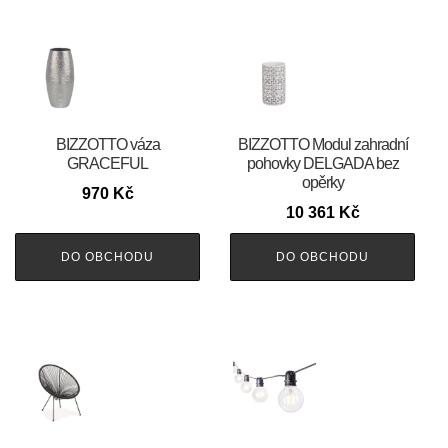
BIZZOTTO váza
BIZZOTTO Modul zahradní
GRACEFUL
pohovky DELGADA bez
opěrky
970
Kč
10 361
Kč
DO OBCHODU
DO OBCHODU