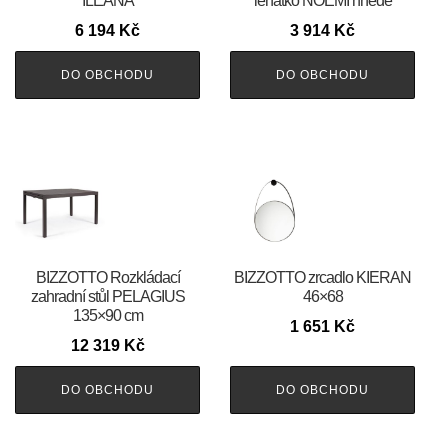
ILEANA
lehátko NOEMI hnědé
6 194
Kč
3 914
Kč
DO OBCHODU
DO OBCHODU
BIZZOTTO Rozkládací
BIZZOTTO zrcadlo KIERAN
zahradní stůl PELAGIUS
46×68
135×90 cm
1 651
Kč
12 319
Kč
DO OBCHODU
DO OBCHODU