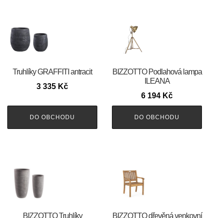
Truhlíky GRAFFITI antracit
BIZZOTTO Podlahová lampa
ILEANA
3 335
Kč
6 194
Kč
DO OBCHODU
DO OBCHODU
BIZZOTTO Truhlíky
BIZZOTTO dřevěná venkovní