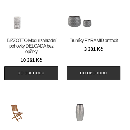
BIZZOTTO Modul zahradní
Truhlíky PYRAMID antracit
pohovky DELGADA bez
3 301
Kč
opěrky
10 361
Kč
DO OBCHODU
DO OBCHODU