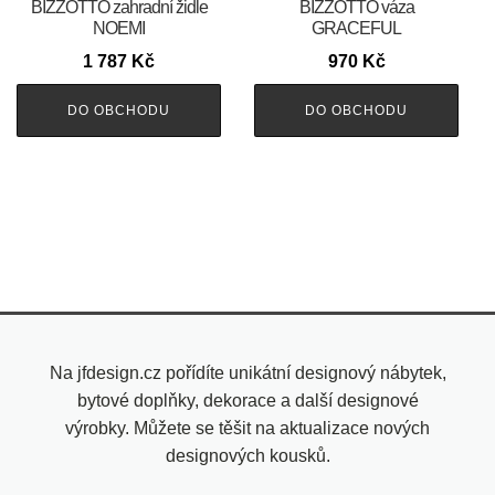
BIZZOTTO zahradní židle
BIZZOTTO váza
NOEMI
GRACEFUL
1 787
Kč
970
Kč
DO OBCHODU
DO OBCHODU
Na jfdesign.cz pořídíte unikátní designový nábytek,
bytové doplňky, dekorace a další designové
výrobky. Můžete se těšit na aktualizace nových
designových kousků.