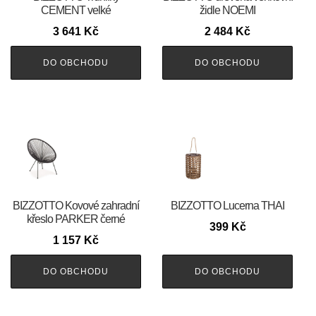
CEMENT velké
židle NOEMI
3 641
Kč
2 484
Kč
DO OBCHODU
DO OBCHODU
BIZZOTTO Kovové zahradní
BIZZOTTO Lucerna THAI
křeslo PARKER černé
399
Kč
1 157
Kč
DO OBCHODU
DO OBCHODU