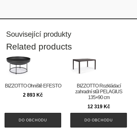
Související produkty
Related products
BIZZOTTO Ohniště EFESTO
BIZZOTTO Rozkládací
zahradní stůl PELAGIUS
2 893
Kč
135×90 cm
12 319
Kč
DO OBCHODU
DO OBCHODU