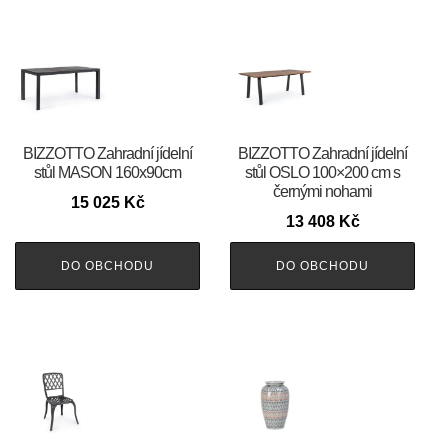
BIZZOTTO Zahradní jídelní
BIZZOTTO Zahradní jídelní
stůl MASON 160x90cm
stůl OSLO 100×200 cm s
černými nohami
15 025
Kč
13 408
Kč
DO OBCHODU
DO OBCHODU