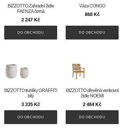
BIZZOTTO Zahradní židle
Váza CONGO
FAENZA černá
868
Kč
2 247
Kč
DO OBCHODU
DO OBCHODU
BIZZOTTO truhlíky GRAFFITI
BIZZOTTO dřevěná venkovní
bílý
židle NOEMI
3 335
Kč
2 484
Kč
DO OBCHODU
DO OBCHODU