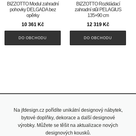
BIZZOTTO Modul zahradní
BIZZOTTO Rozkládací
pohovky DELGADA bez
zahradní stůl PELAGIUS
opěrky
135×90 cm
10 361
Kč
12 319
Kč
DO OBCHODU
DO OBCHODU
Na jfdesign.cz pořídíte unikátní designový nábytek,
bytové doplňky, dekorace a další designové
výrobky. Můžete se těšit na aktualizace nových
designových kousků.