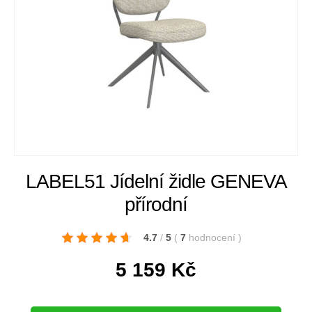
LABEL51 Jídelní židle GENEVA
přírodní
4.7
/
5
(
7
hodnocení
)
5 159
Kč