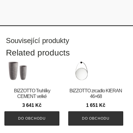
Související produkty
Related products
BIZZOTTO Truhlíky
BIZZOTTO zrcadlo KIERAN
CEMENT velké
46×68
3 641
Kč
1 651
Kč
DO OBCHODU
DO OBCHODU