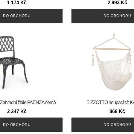
1 174
Kč
2 893
Kč
DO OBCHODU
DO OBCHODU
ahradní židle FAENZA černá
BIZZOTTO houpací síť
2 247
Kč
868
Kč
DO OBCHODU
DO OBCHODU