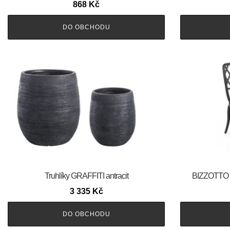
868
Kč
DO OBCHODU
Truhlíky GRAFFITI antracit
BIZZOTTO Z
3 335
Kč
DO OBCHODU