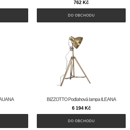
762
Kč
DO OBCHODU
 KAUANA
BIZZOTTO Podlahová lampa ILEANA
6 194
Kč
DO OBCHODU