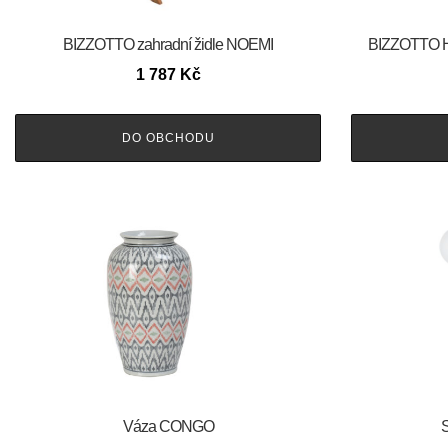
BIZZOTTO zahradní židle NOEMI
BIZZOTTO Hli
1 787
Kč
DO OBCHODU
Váza CONGO
S