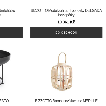
ní lehátko
BIZZOTTO Modul zahradní pohovky DELGADA
t
bez opěrky
10 361
Kč
DO OBCHODU
FESTO
BIZZOTTO Bambusová lucerna MERILLE