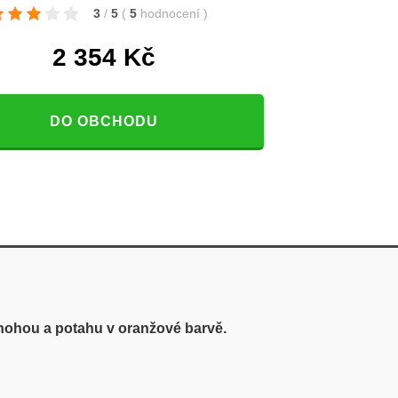
3
/
5
(
5
hodnocení
)
2 354
Kč
DO OBCHODU
ohou a potahu v oranžové barvě.