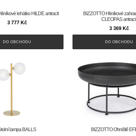
níkové lehátko HILDE antracit
BIZZOTTO Hliníkové zahrad
CLEOPAS antraci
3 777
Kč
3 369
Kč
DO OBCHODU
DO OBCHODU
tolní lampa BALLS
BIZZOTTO Ohniště E