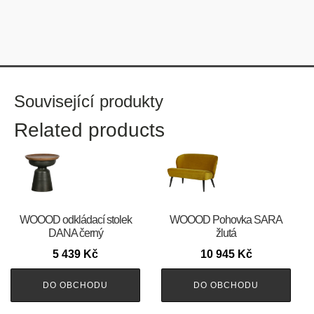
Související produkty
Related products
WOOOD odkládací stolek
WOOOD Pohovka SARA
DANA černý
žlutá
5 439
Kč
10 945
Kč
DO OBCHODU
DO OBCHODU