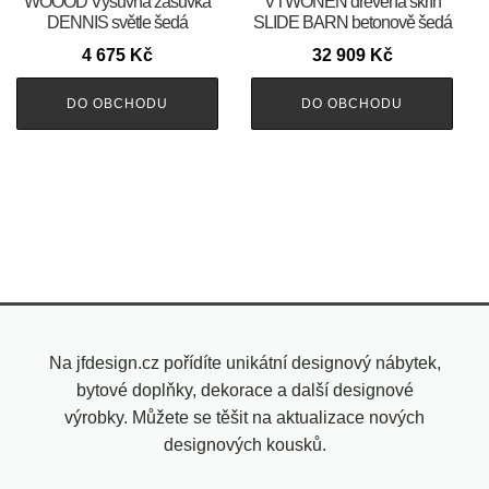
WOOOD Výsuvná zásuvka
VTWONEN dřevěná skříň
DENNIS světle šedá
SLIDE BARN betonově šedá
4 675
Kč
32 909
Kč
DO OBCHODU
DO OBCHODU
Na jfdesign.cz pořídíte unikátní designový nábytek,
bytové doplňky, dekorace a další designové
výrobky. Můžete se těšit na aktualizace nových
designových kousků.