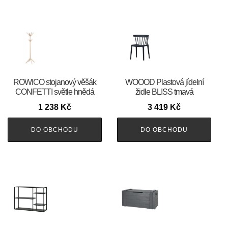
ROWICO stojanový věšák
WOOOD Plastová jídelní
CONFETTI světle hnědá
židle BLISS tmavá
1 238
Kč
3 419
Kč
DO OBCHODU
DO OBCHODU