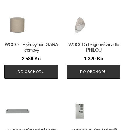
WOOOD Plyšový pouf SARA
WOOOD designové zrcadlo
krémový
PHILOU
2 589
Kč
1 320
Kč
DO OBCHODU
DO OBCHODU