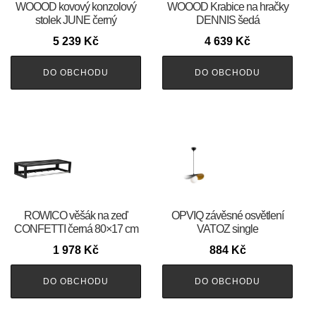
WOOOD kovový konzolový
WOOOD Krabice na hračky
stolek JUNE černý
DENNIS šedá
5 239
Kč
4 639
Kč
DO OBCHODU
DO OBCHODU
ROWICO věšák na zeď
OPVIQ závěsné osvětlení
CONFETTI černá 80×17 cm
VATOZ single
1 978
Kč
884
Kč
DO OBCHODU
DO OBCHODU