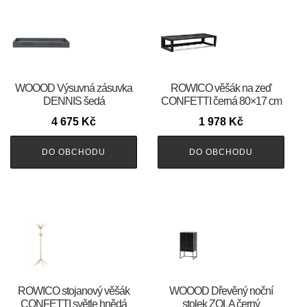
WOOOD Výsuvná zásuvka
ROWICO věšák na zeď
DENNIS šedá
CONFETTI černá 80×17 cm
4 675
Kč
1 978
Kč
DO OBCHODU
DO OBCHODU
ROWICO stojanový věšák
WOOOD Dřevěný noční
CONFETTI světle hnědá
stolek ZOLA černý