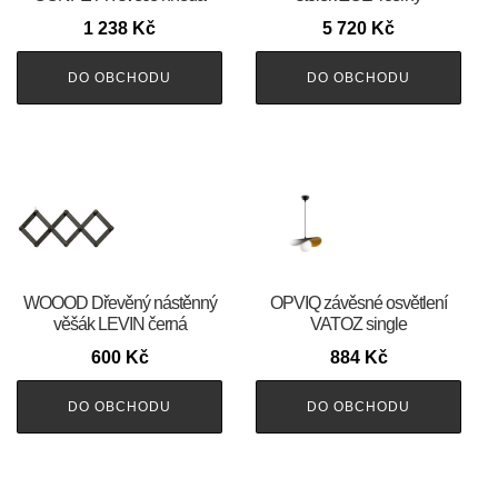
1 238
Kč
5 720
Kč
DO OBCHODU
DO OBCHODU
WOOOD Dřevěný nástěnný
OPVIQ závěsné osvětlení
věšák LEVIN černá
VATOZ single
600
Kč
884
Kč
DO OBCHODU
DO OBCHODU