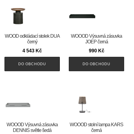
WOOD odkládací stolek DUA
WOOOD Výsuvná zásuvka
černý
JOEP černá
4 543
Kč
990
Kč
DO OBCHODU
DO OBCHODU
WOOOD Výsuvná zásuvka
WOOOD stolní lampa KARS
DENNIS světle šedá
černá