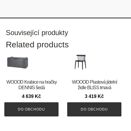
Související produkty
Related products
WOOOD Krabice na hračky
WOOOD Plastová jídelní
DENNIS šedá
židle BLISS tmavá
4 639
Kč
3 419
Kč
DO OBCHODU
DO OBCHODU