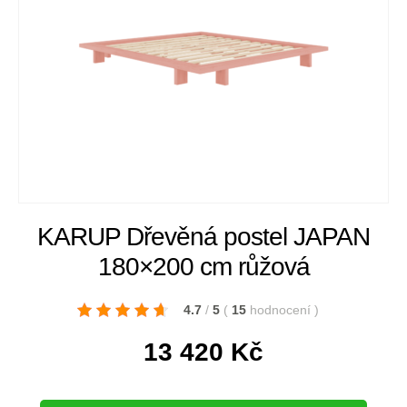
KARUP Dřevěná postel JAPAN
180×200 cm růžová
4.7
/
5
(
15
hodnocení
)
13 420
Kč