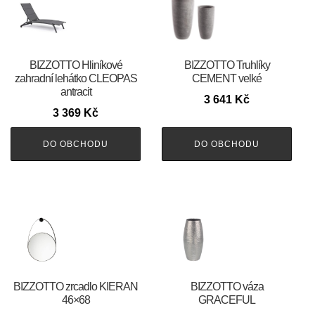
BIZZOTTO Hliníkové
BIZZOTTO Truhlíky
zahradní lehátko CLEOPAS
CEMENT velké
antracit
3 641
Kč
3 369
Kč
DO OBCHODU
DO OBCHODU
BIZZOTTO zrcadlo KIERAN
BIZZOTTO váza
46×68
GRACEFUL