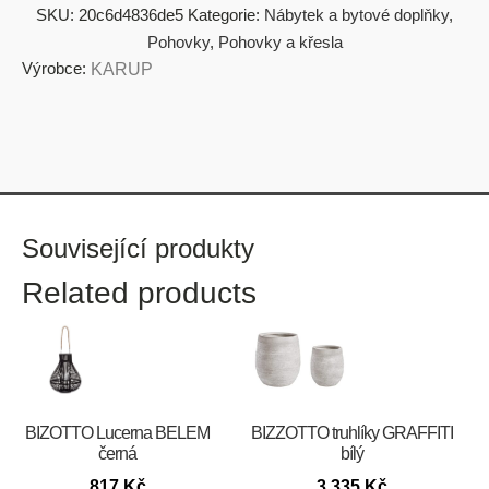
SKU:
20c6d4836de5
Kategorie:
Nábytek a bytové doplňky
,
Pohovky
,
Pohovky a křesla
Výrobce:
KARUP
Související produkty
Related products
BIZOTTO Lucerna BELEM
BIZZOTTO truhlíky GRAFFITI
černá
bílý
817
Kč
3 335
Kč