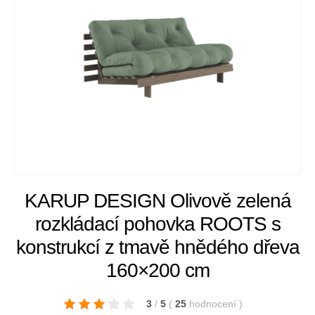
KARUP DESIGN Olivově zelená
rozkládací pohovka ROOTS s
konstrukcí z tmavě hnědého dřeva
160×200 cm
3
/
5
(
25
hodnocení
)