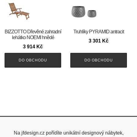
BIZZOTTO Dřevěné zahradní
Truhlíky PYRAMID antracit
lehátko NOEMI hnědé
3 301
Kč
3 914
Kč
DO OBCHODU
DO OBCHODU
Na jfdesign.cz pořídíte unikátní designový nábytek,