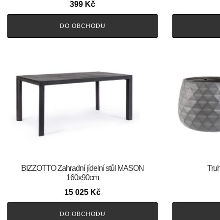
399
Kč
DO OBCHODU
BIZZOTTO Zahradní jídelní stůl MASON
Truh
160x90cm
15 025
Kč
DO OBCHODU