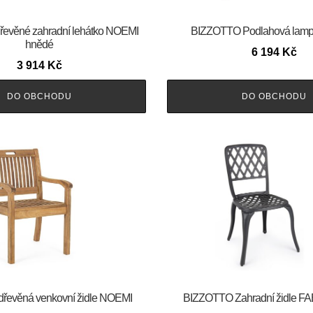
evěné zahradní lehátko NOEMI
BIZZOTTO Podlahová lam
hnědé
6 194
Kč
3 914
Kč
DO OBCHODU
DO OBCHODU
řevěná venkovní židle NOEMI
BIZZOTTO Zahradní židle F