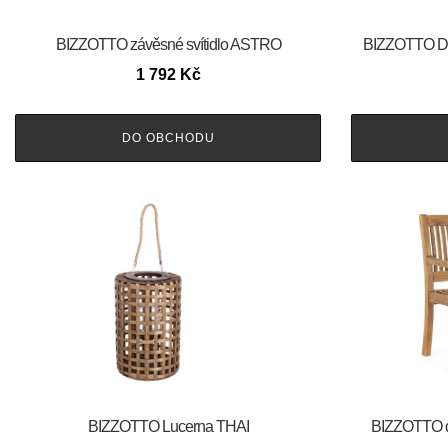
BIZZOTTO závěsné svítidlo ASTRO
BIZZOTTO Dř
1 792
Kč
DO OBCHODU
BIZZOTTO Lucerna THAI
BIZZOTTO d