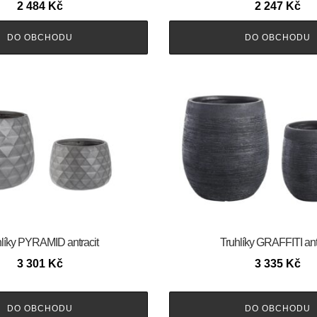
2 484
Kč
2 247
Kč
DO OBCHODU
DO OBCHODU
líky PYRAMID antracit
Truhlíky GRAFFITI ant
3 301
Kč
3 335
Kč
DO OBCHODU
DO OBCHODU