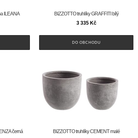
pa ILEANA
BIZZOTTO truhlíky GRAFFITI bílý
3 335
Kč
DO OBCHODU
AENZA černá
BIZZOTTO truhlíky CEMENT malé