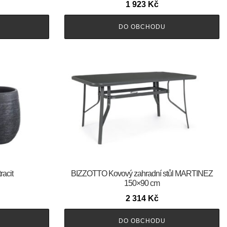
1 923
Kč
DO OBCHODU
racit
BIZZOTTO Kovový zahradní stůl MARTINEZ
150×90 cm
2 314
Kč
DO OBCHODU