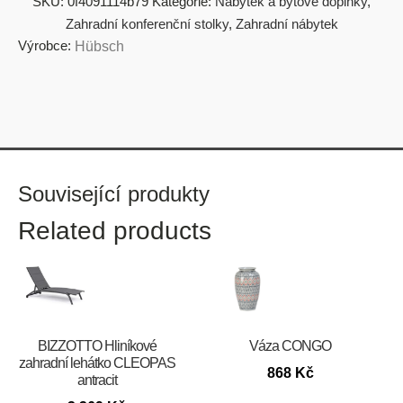
SKU:
0f4091114b79
Kategorie:
Nábytek a bytové doplňky
,
Zahradní konferenční stolky
,
Zahradní nábytek
Výrobce:
Hübsch
Související produkty
Related products
BIZZOTTO Hliníkové
Váza CONGO
zahradní lehátko CLEOPAS
868
Kč
antracit