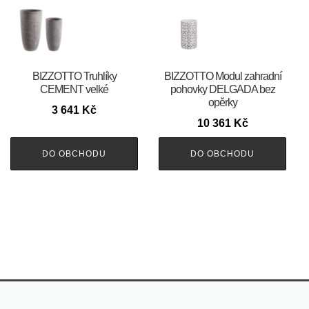
BIZZOTTO Truhlíky
BIZZOTTO Modul zahradní
CEMENT velké
pohovky DELGADA bez
opěrky
3 641
Kč
10 361
Kč
DO OBCHODU
DO OBCHODU