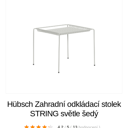
Hübsch Zahradní odkládací stolek
STRING světle šedý
4.2
/
5
(
13
hodnocení
)