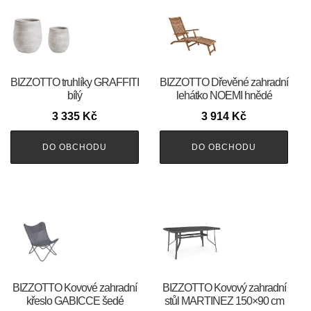
BIZZOTTO truhlíky GRAFFITI
BIZZOTTO Dřevěné zahradní
bílý
lehátko NOEMI hnědé
3 335
Kč
3 914
Kč
DO OBCHODU
DO OBCHODU
BIZZOTTO Kovové zahradní
BIZZOTTO Kovový zahradní
křeslo GABICCE šedé
stůl MARTINEZ 150×90 cm