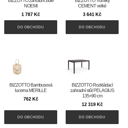
BIZZOTTO zahradní židle
BIZZOTTO Truhlíky
NOEMI
CEMENT velké
1 787
Kč
3 641
Kč
DO OBCHODU
DO OBCHODU
BIZZOTTO Bambusová
BIZZOTTO Rozkládací
lucerna MERILLE
zahradní stůl PELAGIUS
135×90 cm
762
Kč
12 319
Kč
DO OBCHODU
DO OBCHODU