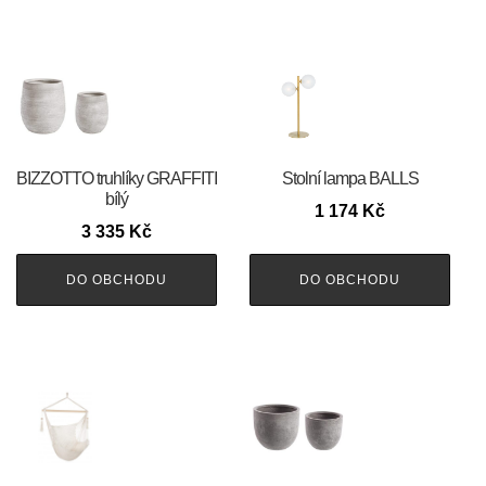
BIZZOTTO truhlíky GRAFFITI
Stolní lampa BALLS
bílý
1 174
Kč
3 335
Kč
DO OBCHODU
DO OBCHODU