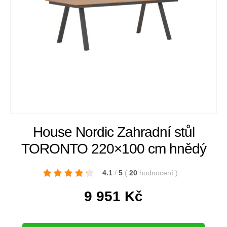
House Nordic Zahradní stůl
TORONTO 220×100 cm hnědý
4.1
/
5
(
20
hodnocení
)
9 951
Kč