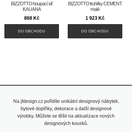
BIZZOTTO houpací síť
BIZZOTTO truhlíky CEMENT
KAUANA
malé
868
Kč
1 923
Kč
DO OBCHODU
DO OBCHODU
Na jfdesign.cz pořídíte unikátní designový nábytek,
bytové doplňky, dekorace a další designové
výrobky. Můžete se těšit na aktualizace nových
designových kousků.