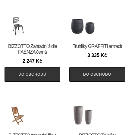
BIZZOTTO Zahradní židle
Truhlíky GRAFFITI antracit
FAENZA černá
3 335
Kč
2 247
Kč
DO OBCHODU
DO OBCHODU