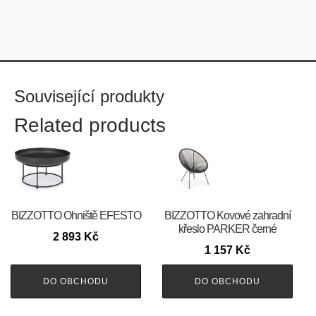
Související produkty
Related products
BIZZOTTO Ohniště EFESTO
BIZZOTTO Kovové zahradní
křeslo PARKER černé
2 893
Kč
1 157
Kč
DO OBCHODU
DO OBCHODU