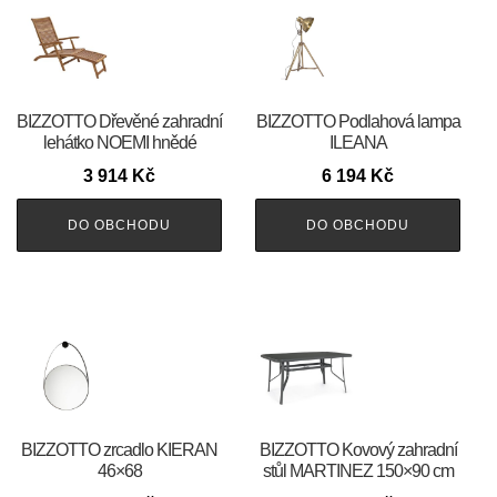
BIZZOTTO Dřevěné zahradní
BIZZOTTO Podlahová lampa
lehátko NOEMI hnědé
ILEANA
3 914
Kč
6 194
Kč
DO OBCHODU
DO OBCHODU
BIZZOTTO zrcadlo KIERAN
BIZZOTTO Kovový zahradní
46×68
stůl MARTINEZ 150×90 cm