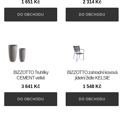
1 651
Kč
2 314
Kč
DO OBCHODU
DO OBCHODU
BIZZOTTO Truhlíky
BIZZOTTO zahradní kovová
CEMENT velké
jídelní židle KELSIE
3 641
Kč
1 548
Kč
DO OBCHODU
DO OBCHODU