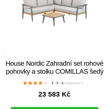
House Nordic Zahradní set rohové
pohovky a stolku COMILLAS šedý
4
/
5
(
6
hodnocení
)
23 583
Kč