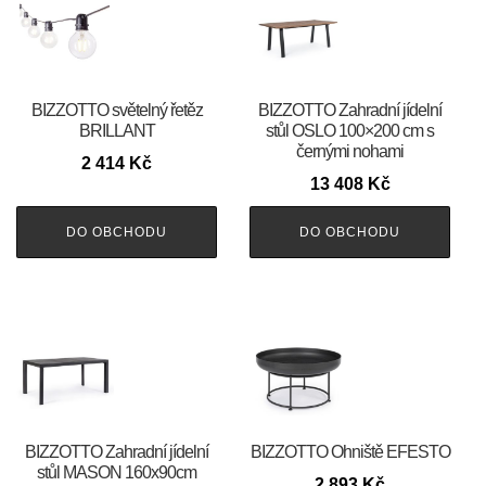
BIZZOTTO světelný řetěz
BIZZOTTO Zahradní jídelní
BRILLANT
stůl OSLO 100×200 cm s
černými nohami
2 414
Kč
13 408
Kč
DO OBCHODU
DO OBCHODU
BIZZOTTO Zahradní jídelní
BIZZOTTO Ohniště EFESTO
stůl MASON 160x90cm
2 893
Kč