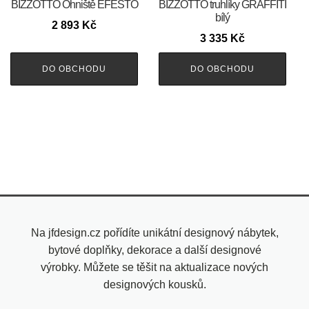
BIZZOTTO Ohniště EFESTO
BIZZOTTO truhlíky GRAFFITI
bílý
2 893
Kč
3 335
Kč
DO OBCHODU
DO OBCHODU
Na jfdesign.cz pořídíte unikátní designový nábytek,
bytové doplňky, dekorace a další designové
výrobky. Můžete se těšit na aktualizace nových
designových kousků.