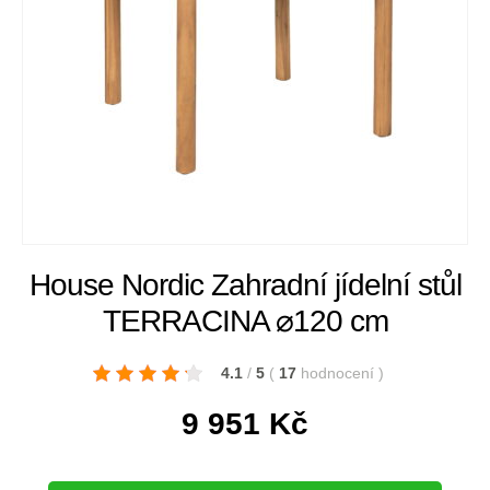
House Nordic Zahradní jídelní stůl
TERRACINA ⌀120 cm
4.1
/
5
(
17
hodnocení
)
9 951
Kč