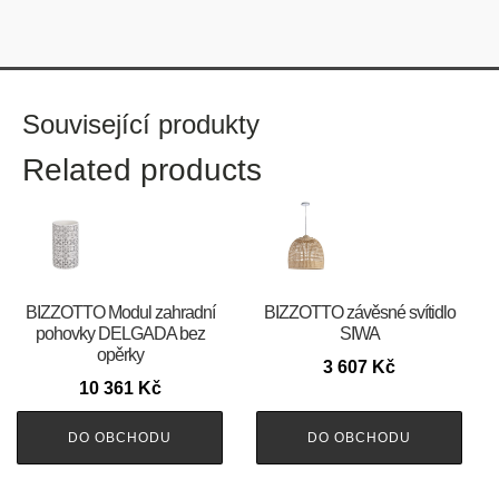
Související produkty
Related products
BIZZOTTO Modul zahradní
BIZZOTTO závěsné svítidlo
pohovky DELGADA bez
SIWA
opěrky
3 607
Kč
10 361
Kč
DO OBCHODU
DO OBCHODU