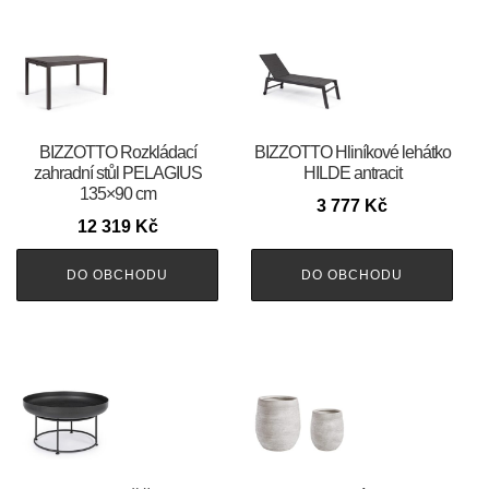
BIZZOTTO Rozkládací
BIZZOTTO Hliníkové lehátko
zahradní stůl PELAGIUS
HILDE antracit
135×90 cm
3 777
Kč
12 319
Kč
DO OBCHODU
DO OBCHODU