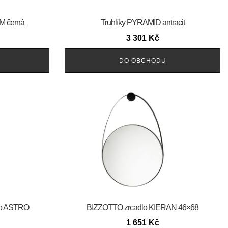
M černá
Truhlíky PYRAMID antracit
3 301
Kč
DO OBCHODU
lo ASTRO
BIZZOTTO zrcadlo KIERAN 46×68
1 651
Kč