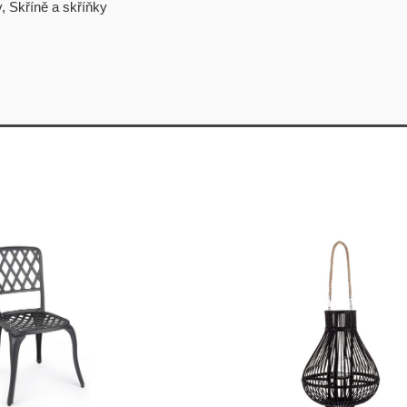
y
,
Skříně a skříňky