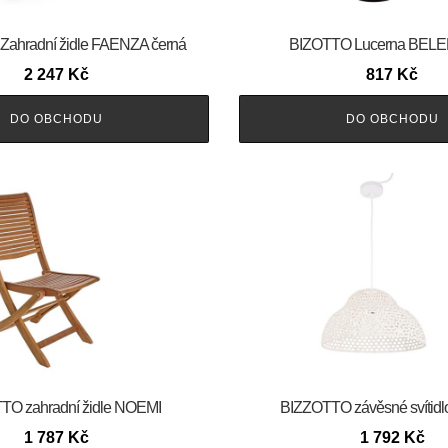
ahradní židle FAENZA černá
BIZOTTO Lucerna BELE
2 247
Kč
817
Kč
DO OBCHODU
DO OBCHODU
TO zahradní židle NOEMI
BIZZOTTO závěsné svítid
1 787
Kč
1 792
Kč