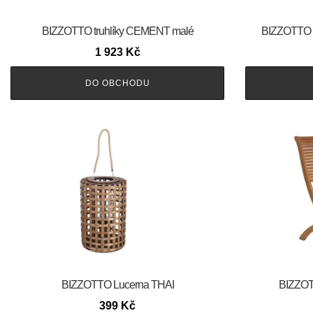
BIZZOTTO truhlíky CEMENT malé
BIZZOTTO Z
1 923
Kč
DO OBCHODU
BIZZOTTO Lucerna THAI
BIZZOT
399
Kč