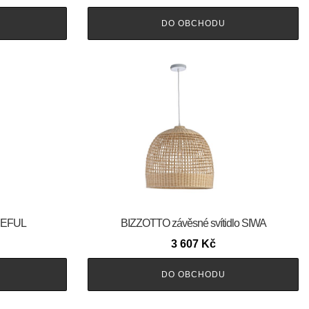
DO OBCHODU
CEFUL
BIZZOTTO závěsné svítidlo SIWA
3 607
Kč
DO OBCHODU