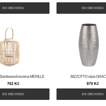
DO OBCHODU
DO OBCHODU
Bambusová lucerna MERILLE
BIZZOTTO váza GRA
762
Kč
970
Kč
DO OBCHODU
DO OBCHODU