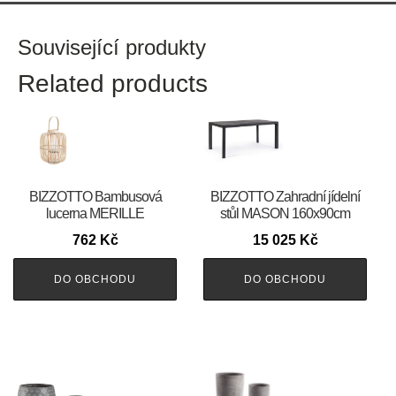
Související produkty
Related products
BIZZOTTO Bambusová
BIZZOTTO Zahradní jídelní
lucerna MERILLE
stůl MASON 160x90cm
762
Kč
15 025
Kč
DO OBCHODU
DO OBCHODU