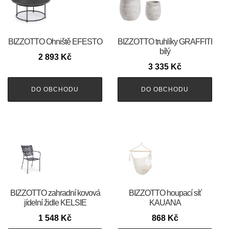
BIZZOTTO Ohniště EFESTO
BIZZOTTO truhlíky GRAFFITI
bílý
2 893
Kč
3 335
Kč
DO OBCHODU
DO OBCHODU
BIZZOTTO zahradní kovová
BIZZOTTO houpací síť
jídelní židle KELSIE
KAUANA
1 548
Kč
868
Kč