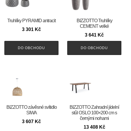
Truhlíky PYRAMID antracit
BIZZOTTO Truhlíky
CEMENT velké
3 301
Kč
3 641
Kč
DO OBCHODU
DO OBCHODU
BIZZOTTO závěsné svítidlo
BIZZOTTO Zahradní jídelní
SIWA
stůl OSLO 100×200 cm s
černými nohami
3 607
Kč
13 408
Kč