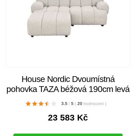
House Nordic Dvoumístná
pohovka TAZA béžová 190cm levá
3.5
/
5
(
20
hodnocení
)
23 583
Kč