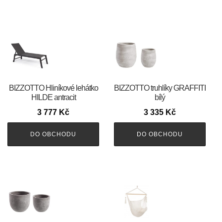
BIZZOTTO Hliníkové lehátko
BIZZOTTO truhlíky GRAFFITI
HILDE antracit
bílý
3 777
Kč
3 335
Kč
DO OBCHODU
DO OBCHODU