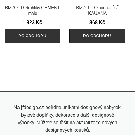
BIZZOTTO truhlíky CEMENT
BIZZOTTO houpací síť
malé
KAUANA
1 923
Kč
868
Kč
DO OBCHODU
DO OBCHODU
Na jfdesign.cz pořídíte unikátní designový nábytek,
bytové doplňky, dekorace a další designové
výrobky. Můžete se těšit na aktualizace nových
designových kousků.