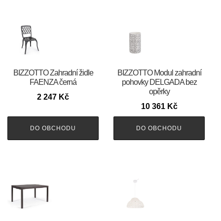
BIZZOTTO Zahradní židle
BIZZOTTO Modul zahradní
FAENZA černá
pohovky DELGADA bez
opěrky
2 247
Kč
10 361
Kč
DO OBCHODU
DO OBCHODU