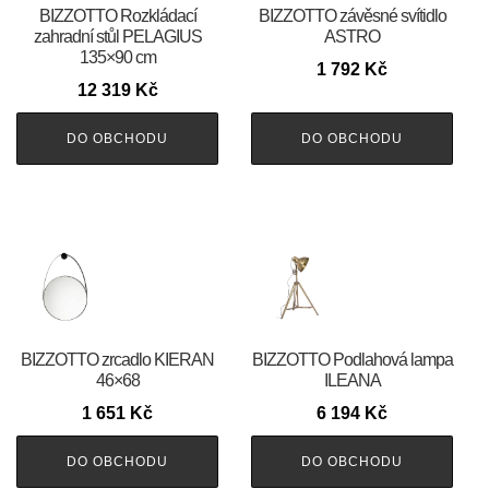
BIZZOTTO Rozkládací
BIZZOTTO závěsné svítidlo
zahradní stůl PELAGIUS
ASTRO
135×90 cm
1 792
Kč
12 319
Kč
DO OBCHODU
DO OBCHODU
BIZZOTTO zrcadlo KIERAN
BIZZOTTO Podlahová lampa
46×68
ILEANA
1 651
Kč
6 194
Kč
DO OBCHODU
DO OBCHODU