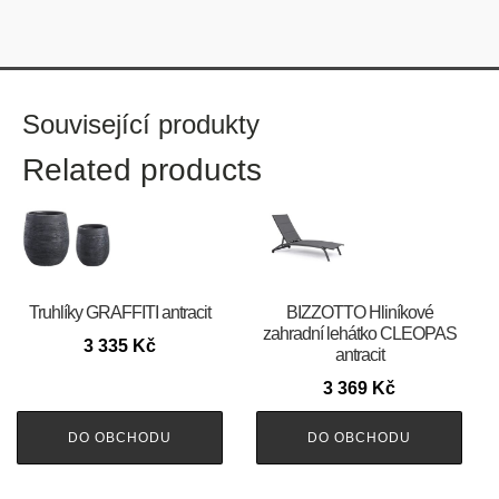
Související produkty
Related products
Truhlíky GRAFFITI antracit
BIZZOTTO Hliníkové
zahradní lehátko CLEOPAS
3 335
Kč
antracit
3 369
Kč
DO OBCHODU
DO OBCHODU