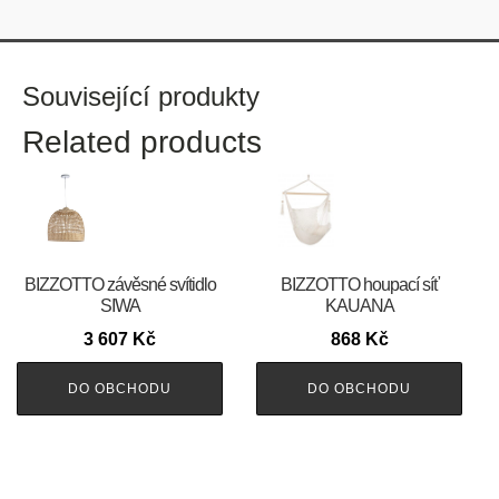
Související produkty
Related products
BIZZOTTO závěsné svítidlo
BIZZOTTO houpací síť
SIWA
KAUANA
3 607
Kč
868
Kč
DO OBCHODU
DO OBCHODU