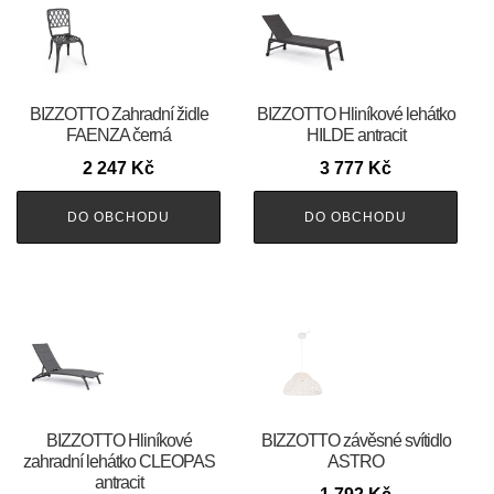
BIZZOTTO Zahradní židle
BIZZOTTO Hliníkové lehátko
FAENZA černá
HILDE antracit
2 247
Kč
3 777
Kč
DO OBCHODU
DO OBCHODU
BIZZOTTO Hliníkové
BIZZOTTO závěsné svítidlo
zahradní lehátko CLEOPAS
ASTRO
antracit