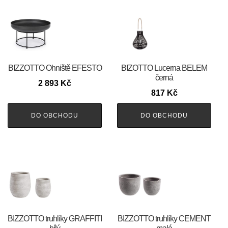
BIZZOTTO Ohniště EFESTO
BIZOTTO Lucerna BELEM
černá
2 893
Kč
817
Kč
DO OBCHODU
DO OBCHODU
BIZZOTTO truhlíky GRAFFITI
BIZZOTTO truhlíky CEMENT