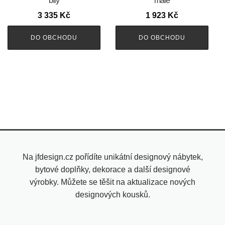
bílý
malé
3 335
Kč
1 923
Kč
DO OBCHODU
DO OBCHODU
Na jfdesign.cz pořídíte unikátní designový nábytek,
bytové doplňky, dekorace a další designové
výrobky. Můžete se těšit na aktualizace nových
designových kousků.