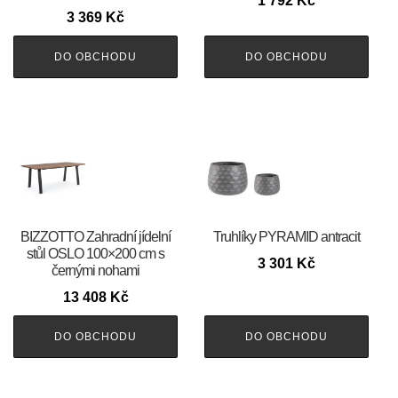
1 792
Kč
3 369
Kč
DO OBCHODU
DO OBCHODU
BIZZOTTO Zahradní jídelní
Truhlíky PYRAMID antracit
stůl OSLO 100×200 cm s
3 301
Kč
černými nohami
13 408
Kč
DO OBCHODU
DO OBCHODU