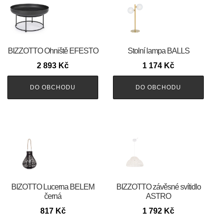
BIZZOTTO Ohniště EFESTO
Stolní lampa BALLS
2 893
Kč
1 174
Kč
DO OBCHODU
DO OBCHODU
BIZOTTO Lucerna BELEM
BIZZOTTO závěsné svítidlo
černá
ASTRO
817
Kč
1 792
Kč