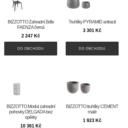
BIZZOTTO Zahradní židle
Truhlíky PYRAMID antracit
FAENZA černá
3 301
Kč
2 247
Kč
DO OBCHODU
DO OBCHODU
BIZZOTTO Modul zahradní
BIZZOTTO truhlíky CEMENT
pohovky DELGADA bez
malé
opěrky
1 923
Kč
10 361
Kč