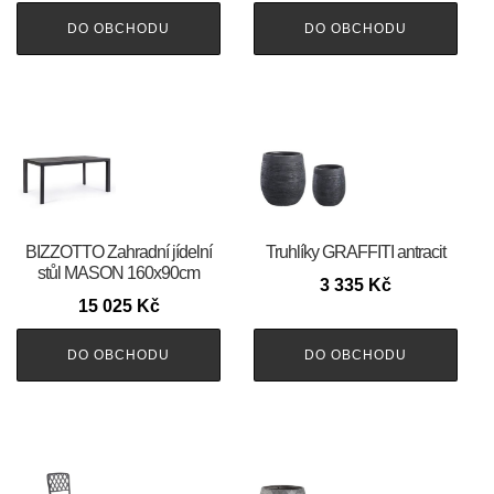
DO OBCHODU
DO OBCHODU
BIZZOTTO Zahradní jídelní
Truhlíky GRAFFITI antracit
stůl MASON 160x90cm
3 335
Kč
15 025
Kč
DO OBCHODU
DO OBCHODU