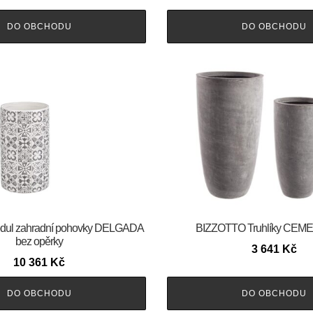
DO OBCHODU
DO OBCHODU
ul zahradní pohovky DELGADA
BIZZOTTO Truhlíky CEME
bez opěrky
3 641
Kč
10 361
Kč
DO OBCHODU
DO OBCHODU