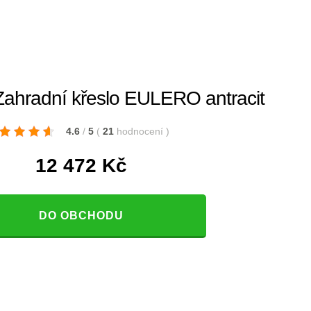
hradní křeslo EULERO antracit
4.6
/
5
(
21
hodnocení
)
12 472
Kč
DO OBCHODU