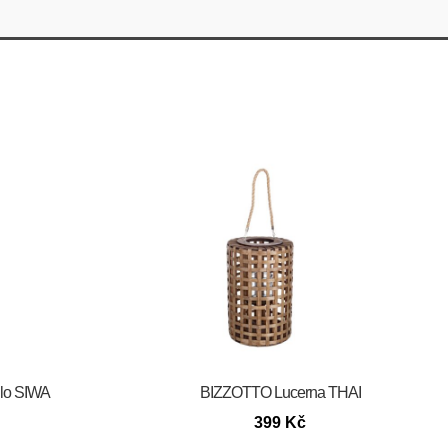
dlo SIWA
BIZZOTTO Lucerna THAI
399
Kč