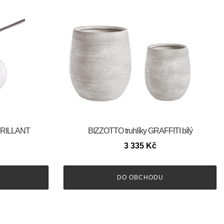
 BRILLANT
BIZZOTTO truhlíky GRAFFITI bílý
3 335
Kč
DO OBCHODU