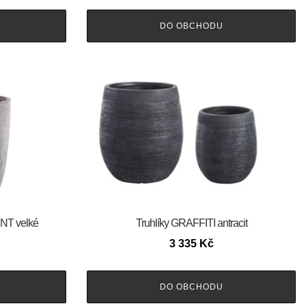
DO OBCHODU
NT velké
Truhlíky GRAFFITI antracit
3 335
Kč
DO OBCHODU