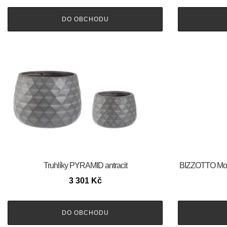
DO OBCHODU
Truhlíky PYRAMID antracit
BIZZOTTO Mod
3 301
Kč
DO OBCHODU