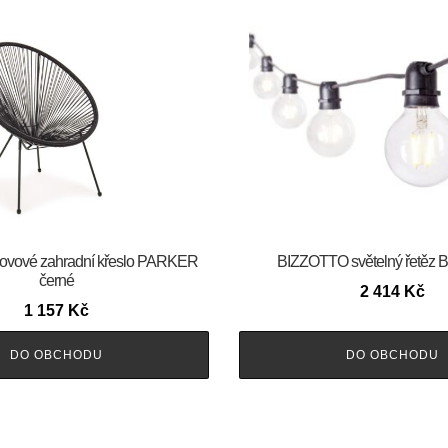
vové zahradní křeslo PARKER
BIZZOTTO světelný řetěz
černé
2 414
Kč
1 157
Kč
DO OBCHODU
DO OBCHODU