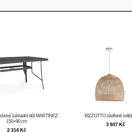
vový zahradní stůl MARTINEZ
BIZZOTTO závěsné svíti
150×90 cm
3 607
Kč
2 314
Kč