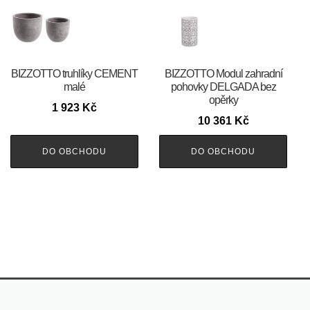
BIZZOTTO truhlíky CEMENT
BIZZOTTO Modul zahradní
malé
pohovky DELGADA bez
opěrky
1 923
Kč
10 361
Kč
DO OBCHODU
DO OBCHODU