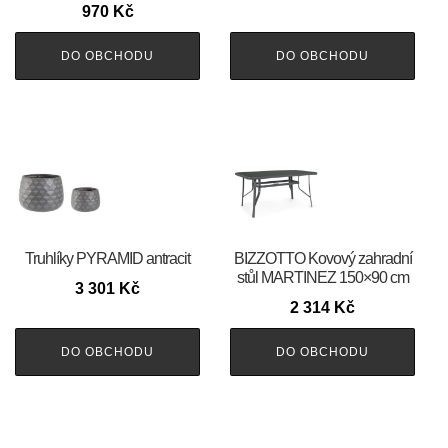
970
Kč
DO OBCHODU
DO OBCHODU
Truhlíky PYRAMID antracit
BIZZOTTO Kovový zahradní
stůl MARTINEZ 150×90 cm
3 301
Kč
2 314
Kč
DO OBCHODU
DO OBCHODU