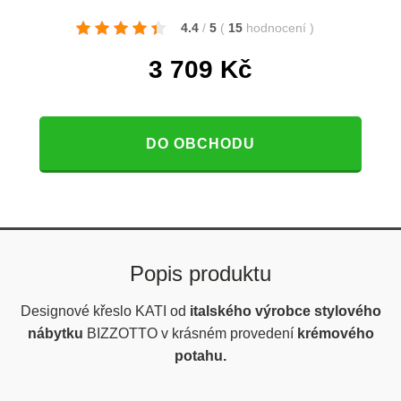
4.4
/
5
(
15
hodnocení
)
3 709
Kč
DO OBCHODU
Popis produktu
Designové křeslo KATI od
italského výrobce stylového
nábytku
BIZZOTTO v krásném provedení
krémového
potahu.