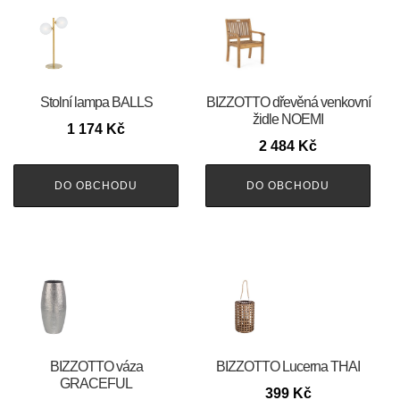
Stolní lampa BALLS
BIZZOTTO dřevěná venkovní
židle NOEMI
1 174
Kč
2 484
Kč
DO OBCHODU
DO OBCHODU
BIZZOTTO váza
BIZZOTTO Lucerna THAI
GRACEFUL
399
Kč