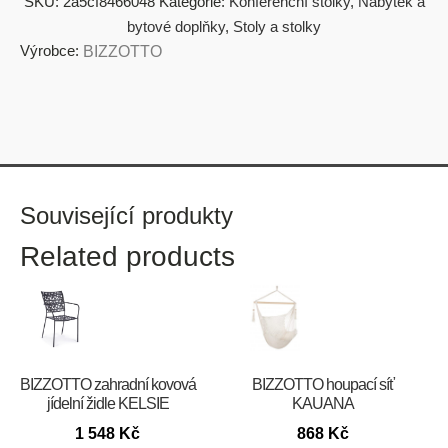
SKU:
2a5cf8466048
Kategorie:
Konferenční stolky
,
Nábytek a
bytové doplňky
,
Stoly a stolky
Výrobce:
BIZZOTTO
Související produkty
Related products
BIZZOTTO zahradní kovová
BIZZOTTO houpací síť
jídelní židle KELSIE
KAUANA
1 548
Kč
868
Kč