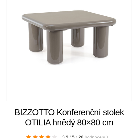
BIZZOTTO Konferenční stolek
OTILIA hnědý 80×80 cm
3.9
/
5
(
20
hodnocení
)