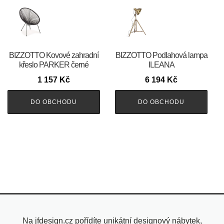
BIZZOTTO Kovové zahradní
BIZZOTTO Podlahová lampa
křeslo PARKER černé
ILEANA
1 157
Kč
6 194
Kč
DO OBCHODU
DO OBCHODU
Na jfdesign.cz pořídíte unikátní designový nábytek,