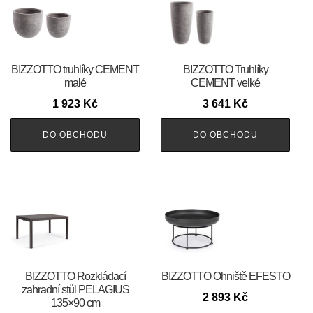
BIZZOTTO truhlíky CEMENT
BIZZOTTO Truhlíky
malé
CEMENT velké
1 923
Kč
3 641
Kč
DO OBCHODU
DO OBCHODU
BIZZOTTO Rozkládací
BIZZOTTO Ohniště EFESTO
zahradní stůl PELAGIUS
2 893
Kč
135×90 cm