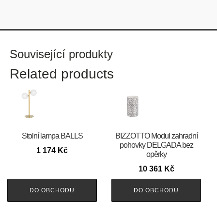
Související produkty
Related products
Stolní lampa BALLS
BIZZOTTO Modul zahradní
pohovky DELGADA bez
1 174
Kč
opěrky
10 361
Kč
DO OBCHODU
DO OBCHODU