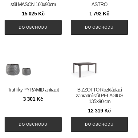
stůl MASON 160x90cm
ASTRO
15 025
Kč
1 792
Kč
DO OBCHODU
DO OBCHODU
Truhlíky PYRAMID antracit
BIZZOTTO Rozkládací
zahradní stůl PELAGIUS
3 301
Kč
135×90 cm
12 319
Kč
DO OBCHODU
DO OBCHODU