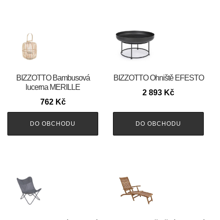
BIZZOTTO Bambusová
BIZZOTTO Ohniště EFESTO
lucerna MERILLE
2 893
Kč
762
Kč
DO OBCHODU
DO OBCHODU